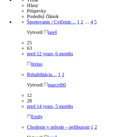
Hlasy
Príspevky
Posledný článok
Športovanie / Cvičenie…
1
2
…
4
5
Vytvoril
jareš
25
63
pred 12 years, 6 months
ferino
Rehabilitácia…
1
2
Vytvoril
marcel00
12
28
pred 14 years, 5 months
Emily
Chodenie v prírode – pešibusom
1
2