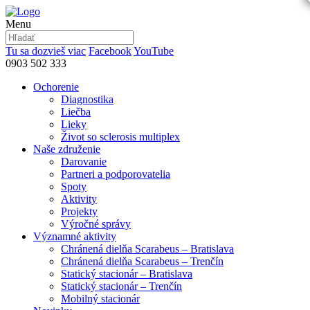
Menu
Tu sa dozvieš viac
Facebook
YouTube
0903 502 333
Ochorenie
Diagnostika
Liečba
Lieky
Život so sclerosis multiplex
Naše združenie
Darovanie
Partneri a podporovatelia
Spoty
Aktivity
Projekty
Výročné správy
Významné aktivity
Chránená dielňa Scarabeus – Bratislava
Chránená dielňa Scarabeus – Trenčín
Statický stacionár – Bratislava
Statický stacionár – Trenčín
Mobilný stacionár