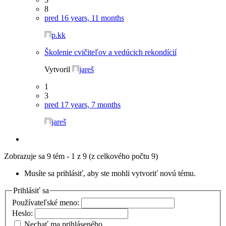
8
pred 16 years, 11 months
p.kk
Školenie cvičiteľov a vedúcich rekondícií
Vytvoril
jareš
1
3
pred 17 years, 7 months
jareš
Zobrazuje sa 9 tém - 1 z 9 (z celkového počtu 9)
Musíte sa prihlásiť, aby ste mohli vytvoriť novú tému.
Prihlásiť sa
Používateľské meno:
Heslo:
Nechať ma prihláseného