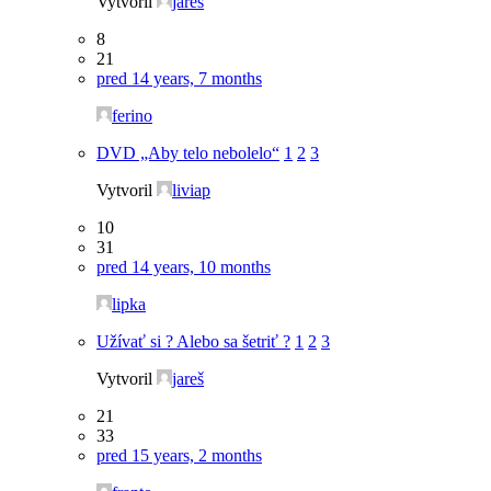
Vytvoril
jareš
8
21
pred 14 years, 7 months
ferino
DVD „Aby telo nebolelo“
1
2
3
Vytvoril
liviap
10
31
pred 14 years, 10 months
lipka
Užívať si ? Alebo sa šetriť ?
1
2
3
Vytvoril
jareš
21
33
pred 15 years, 2 months