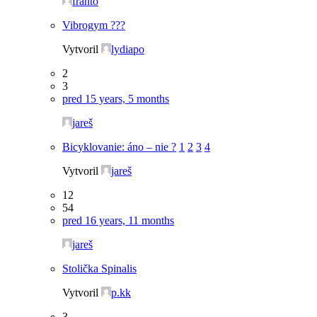
franto
Vibrogym ???
Vytvoril
lydiapo
2
3
pred 15 years, 5 months
jareš
Bicyklovanie: áno – nie ?
1
2
3
4
Vytvoril
jareš
12
54
pred 16 years, 11 months
jareš
Stolička Spinalis
Vytvoril
p.kk
3