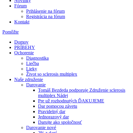
Novinky
Fórum
Prihlásenie na fórum
Registrácia na fórum
Kontakt
Pomôžte
Domov
PRÍBEHY
Ochorenie
Diagnostika
Liečba
Lieky
Život so sclerosis multiplex
Naše združenie
Darovanie
Tomáš Bezdeda podporuje Združenie sclerosis
multiplex Nádej
Pre už rozhodnutých ĎAKUJEME
Dar pomocou závetu
Pravidelný dar
Jednorazový dar
Darujte ako spoločnosť
Darovanie nové
2% z daní