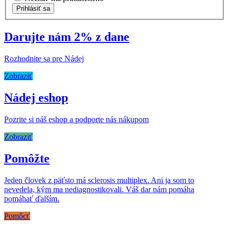
Prihlásiť sa
Darujte nám 2% z dane
Rozhodnite sa pre Nádej
Zobraziť
Nádej eshop
Pozrite si náš eshop a podporte nás nákupom
Zobraziť
Pomôžte
Jeden človek z päťsto má sclerosis multiplex. Ani ja som to
nevedela, kým ma nediagnostikovali. Váš dar nám pomáha
pomáhať ďalším.
Pomôcť