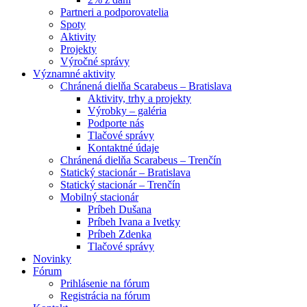
Partneri a podporovatelia
Spoty
Aktivity
Projekty
Výročné správy
Významné aktivity
Chránená dielňa Scarabeus – Bratislava
Aktivity, trhy a projekty
Výrobky – galéria
Podporte nás
Tlačové správy
Kontaktné údaje
Chránená dielňa Scarabeus – Trenčín
Statický stacionár – Bratislava
Statický stacionár – Trenčín
Mobilný stacionár
Príbeh Dušana
Príbeh Ivana a Ivetky
Príbeh Zdenka
Tlačové správy
Novinky
Fórum
Prihlásenie na fórum
Registrácia na fórum