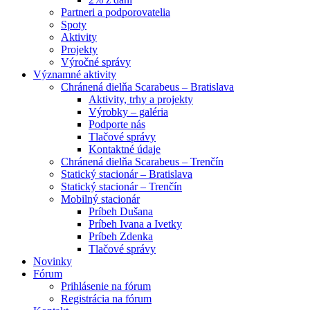
Partneri a podporovatelia
Spoty
Aktivity
Projekty
Výročné správy
Významné aktivity
Chránená dielňa Scarabeus – Bratislava
Aktivity, trhy a projekty
Výrobky – galéria
Podporte nás
Tlačové správy
Kontaktné údaje
Chránená dielňa Scarabeus – Trenčín
Statický stacionár – Bratislava
Statický stacionár – Trenčín
Mobilný stacionár
Príbeh Dušana
Príbeh Ivana a Ivetky
Príbeh Zdenka
Tlačové správy
Novinky
Fórum
Prihlásenie na fórum
Registrácia na fórum