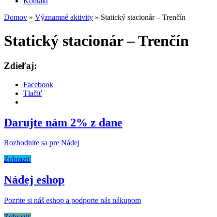
Kontakt
Domov
»
Významné aktivity
»
Statický stacionár – Trenčín
Statický stacionár – Trenčín
Zdieľaj:
Facebook
Tlačiť
Darujte nám 2% z dane
Rozhodnite sa pre Nádej
Zobraziť
Nádej eshop
Pozrite si náš eshop a podporte nás nákupom
Zobraziť