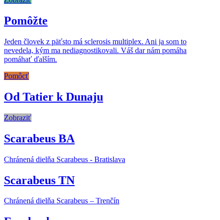
Pomôžte
Jeden človek z päťsto má sclerosis multiplex. Ani ja som to
nevedela, kým ma nediagnostikovali. Váš dar nám pomáha
pomáhať ďalším.
Pomôcť
Od Tatier k Dunaju
Zobraziť
Scarabeus BA
Chránená dielňa Scarabeus - Bratislava
Scarabeus TN
Chránená dielňa Scarabeus – Trenčín