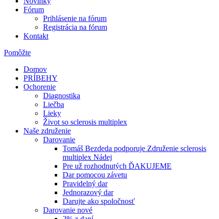
Novinky
Fórum
Prihlásenie na fórum
Registrácia na fórum
Kontakt
Pomôžte
Domov
PRÍBEHY
Ochorenie
Diagnostika
Liečba
Lieky
Život so sclerosis multiplex
Naše združenie
Darovanie
Tomáš Bezdeda podporuje Združenie sclerosis
multiplex Nádej
Pre už rozhodnutých ĎAKUJEME
Dar pomocou závetu
Pravidelný dar
Jednorazový dar
Darujte ako spoločnosť
Darovanie nové
2% z daní