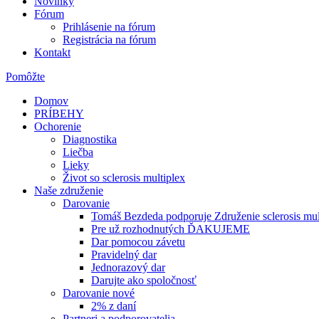
Novinky
Fórum
Prihlásenie na fórum
Registrácia na fórum
Kontakt
Pomôžte
Domov
PRÍBEHY
Ochorenie
Diagnostika
Liečba
Lieky
Život so sclerosis multiplex
Naše združenie
Darovanie
Tomáš Bezdeda podporuje Združenie sclerosis mul
Pre už rozhodnutých ĎAKUJEME
Dar pomocou závetu
Pravidelný dar
Jednorazový dar
Darujte ako spoločnosť
Darovanie nové
2% z daní
Partneri a podporovatelia