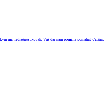
la, kým ma nediagnostikovali. Váš dar nám pomáha pomáhať ďalším.