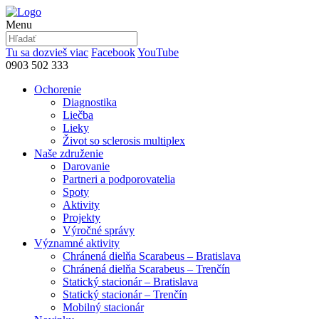
Menu
Tu sa dozvieš viac
Facebook
YouTube
0903 502 333
Ochorenie
Diagnostika
Liečba
Lieky
Život so sclerosis multiplex
Naše združenie
Darovanie
Partneri a podporovatelia
Spoty
Aktivity
Projekty
Výročné správy
Významné aktivity
Chránená dielňa Scarabeus – Bratislava
Chránená dielňa Scarabeus – Trenčín
Statický stacionár – Bratislava
Statický stacionár – Trenčín
Mobilný stacionár