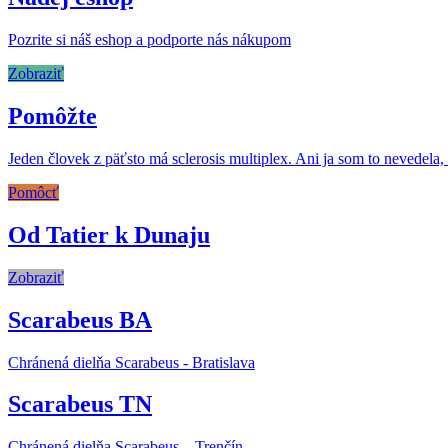
Pozrite si náš eshop a podporte nás nákupom
Zobraziť
Pomôžte
Jeden človek z päťsto má sclerosis multiplex. Ani ja som to nevede
Pomôcť
Od Tatier k Dunaju
Zobraziť
Scarabeus BA
Chránená dielňa Scarabeus - Bratislava
Scarabeus TN
Chránená dielňa Scarabeus – Trenčín