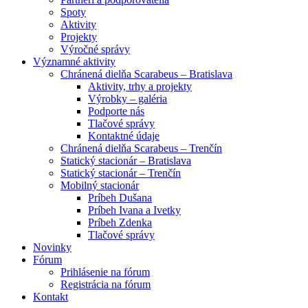
Spoty
Aktivity
Projekty
Výročné správy
Významné aktivity
Chránená dielňa Scarabeus – Bratislava
Aktivity, trhy a projekty
Výrobky – galéria
Podporte nás
Tlačové správy
Kontaktné údaje
Chránená dielňa Scarabeus – Trenčín
Statický stacionár – Bratislava
Statický stacionár – Trenčín
Mobilný stacionár
Príbeh Dušana
Príbeh Ivana a Ivetky
Príbeh Zdenka
Tlačové správy
Novinky
Fórum
Prihlásenie na fórum
Registrácia na fórum
Kontakt