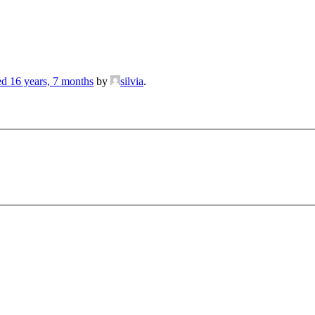
ed 16 years, 7 months
by
silvia
.