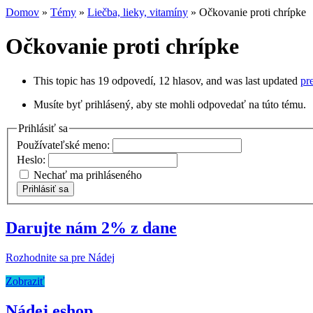
Domov
»
Témy
»
Liečba, lieky, vitamíny
»
Očkovanie proti chrípke
Očkovanie proti chrípke
This topic has 19 odpovedí, 12 hlasov, and was last updated
pr
Musíte byť prihlásený, aby ste mohli odpovedať na túto tému.
Prihlásiť sa
Používateľské meno:
Heslo:
Nechať ma prihláseného
Prihlásiť sa
Darujte nám 2% z dane
Rozhodnite sa pre Nádej
Zobraziť
Nádej eshop