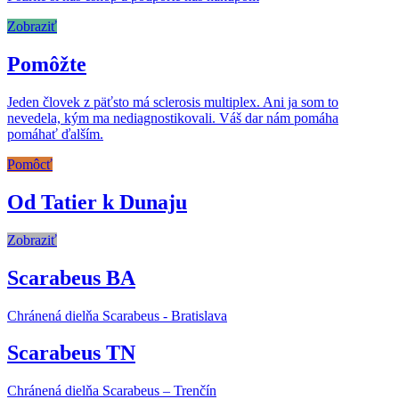
Zobraziť
Pomôžte
Jeden človek z päťsto má sclerosis multiplex. Ani ja som to
nevedela, kým ma nediagnostikovali. Váš dar nám pomáha
pomáhať ďalším.
Pomôcť
Od Tatier k Dunaju
Zobraziť
Scarabeus BA
Chránená dielňa Scarabeus - Bratislava
Scarabeus TN
Chránená dielňa Scarabeus – Trenčín