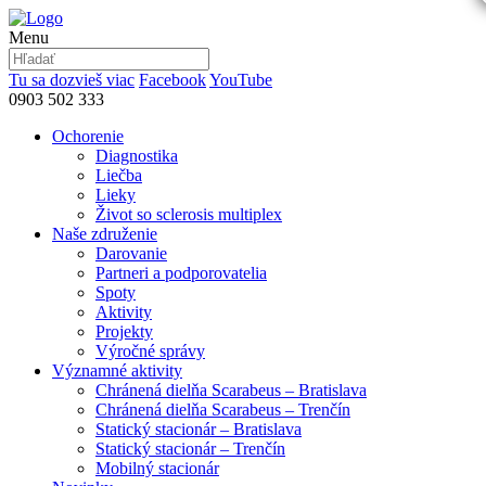
Menu
Tu sa dozvieš viac
Facebook
YouTube
0903 502 333
Ochorenie
Diagnostika
Liečba
Lieky
Život so sclerosis multiplex
Naše združenie
Darovanie
Partneri a podporovatelia
Spoty
Aktivity
Projekty
Výročné správy
Významné aktivity
Chránená dielňa Scarabeus – Bratislava
Chránená dielňa Scarabeus – Trenčín
Statický stacionár – Bratislava
Statický stacionár – Trenčín
Mobilný stacionár