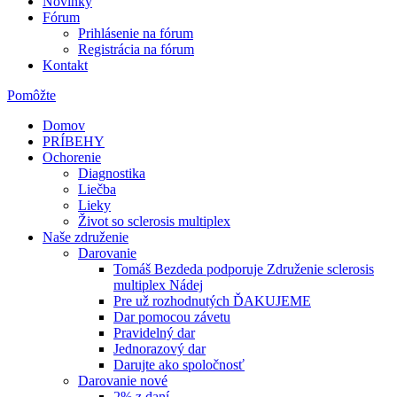
Novinky
Fórum
Prihlásenie na fórum
Registrácia na fórum
Kontakt
Pomôžte
Domov
PRÍBEHY
Ochorenie
Diagnostika
Liečba
Lieky
Život so sclerosis multiplex
Naše združenie
Darovanie
Tomáš Bezdeda podporuje Združenie sclerosis
multiplex Nádej
Pre už rozhodnutých ĎAKUJEME
Dar pomocou závetu
Pravidelný dar
Jednorazový dar
Darujte ako spoločnosť
Darovanie nové
2% z daní