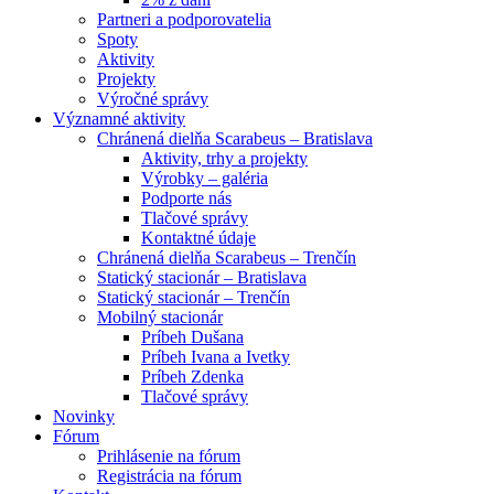
Partneri a podporovatelia
Spoty
Aktivity
Projekty
Výročné správy
Významné aktivity
Chránená dielňa Scarabeus – Bratislava
Aktivity, trhy a projekty
Výrobky – galéria
Podporte nás
Tlačové správy
Kontaktné údaje
Chránená dielňa Scarabeus – Trenčín
Statický stacionár – Bratislava
Statický stacionár – Trenčín
Mobilný stacionár
Príbeh Dušana
Príbeh Ivana a Ivetky
Príbeh Zdenka
Tlačové správy
Novinky
Fórum
Prihlásenie na fórum
Registrácia na fórum