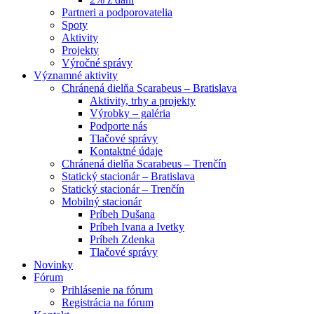
Partneri a podporovatelia
Spoty
Aktivity
Projekty
Výročné správy
Významné aktivity
Chránená dielňa Scarabeus – Bratislava
Aktivity, trhy a projekty
Výrobky – galéria
Podporte nás
Tlačové správy
Kontaktné údaje
Chránená dielňa Scarabeus – Trenčín
Statický stacionár – Bratislava
Statický stacionár – Trenčín
Mobilný stacionár
Príbeh Dušana
Príbeh Ivana a Ivetky
Príbeh Zdenka
Tlačové správy
Novinky
Fórum
Prihlásenie na fórum
Registrácia na fórum