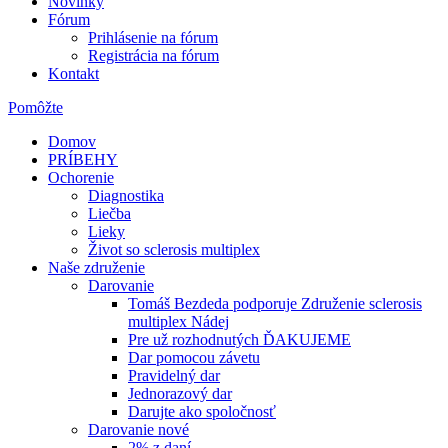
Novinky
Fórum
Prihlásenie na fórum
Registrácia na fórum
Kontakt
Pomôžte
Domov
PRÍBEHY
Ochorenie
Diagnostika
Liečba
Lieky
Život so sclerosis multiplex
Naše združenie
Darovanie
Tomáš Bezdeda podporuje Združenie sclerosis
multiplex Nádej
Pre už rozhodnutých ĎAKUJEME
Dar pomocou závetu
Pravidelný dar
Jednorazový dar
Darujte ako spoločnosť
Darovanie nové
2% z daní