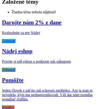
Založené témy
Žiadna téma nebola nájdená!
Darujte nám 2% z dane
Rozhodnite sa pre Nádej
Zobraziť
Nádej eshop
Pozrite si náš eshop a podporte nás nákupom
Zobraziť
Pomôžte
Jeden človek z päťsto má sclerosis multiplex. Ani ja som to
nevedela, kým ma nediagnostikovali. Váš dar nám pomáha
pomáhať ďalším.
Pomôcť