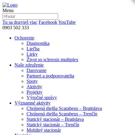
Menu
Tu sa dozvieš viac
Facebook
YouTube
0903 502 333
Ochorenie
Diagnostika
Liečba
Lieky
Život so sclerosis multiplex
Naše združenie
Darovanie
Partneri a podporovatelia
Spoty
Aktivity
Projekty
Výročné správy
Významné aktivity
Chránená dielňa Scarabeus – Bratislava
Chránená dielňa Scarabeus – Trenčín
Statický stacionár – Bratislava
Statický stacionár – Trenčín
Mobilný stacionár