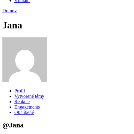
Kontakt
Domov
Jana
Profil
Vytvorené témy
Reakcie
Engagements
Obľúbené
@Jana