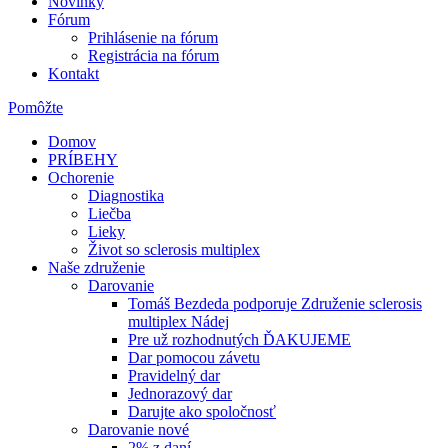
Novinky
Fórum
Prihlásenie na fórum
Registrácia na fórum
Kontakt
Pomôžte
Domov
PRÍBEHY
Ochorenie
Diagnostika
Liečba
Lieky
Život so sclerosis multiplex
Naše združenie
Darovanie
Tomáš Bezdeda podporuje Združenie sclerosis
multiplex Nádej
Pre už rozhodnutých ĎAKUJEME
Dar pomocou závetu
Pravidelný dar
Jednorazový dar
Darujte ako spoločnosť
Darovanie nové
2% z daní