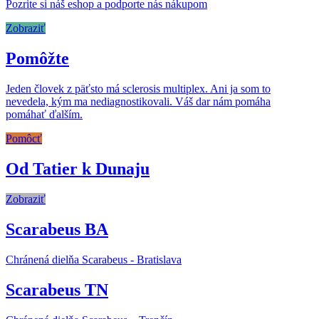
Pozrite si náš eshop a podporte nás nákupom
Zobraziť
Pomôžte
Jeden človek z päťsto má sclerosis multiplex. Ani ja som to
nevedela, kým ma nediagnostikovali. Váš dar nám pomáha
pomáhať ďalším.
Pomôcť
Od Tatier k Dunaju
Zobraziť
Scarabeus BA
Chránená dielňa Scarabeus - Bratislava
Scarabeus TN