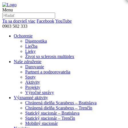
Menu
Tu sa dozvieš viac
Facebook
YouTube
0903 502 333
Ochorenie
Diagnostika
Liečba
Lieky
Život so sclerosis multiplex
Naše združenie
Darovanie
Partneri a podporovatelia
Spoty
Aktivity
Projekty
Výročné správy
Významné aktivity
Chránená dielňa Scarabeus – Bratislava
Chránená dielňa Scarabeus – Trenčín
Statický stacionár – Bratislava
Statický stacionár – Trenčín
Mobilný stacionár