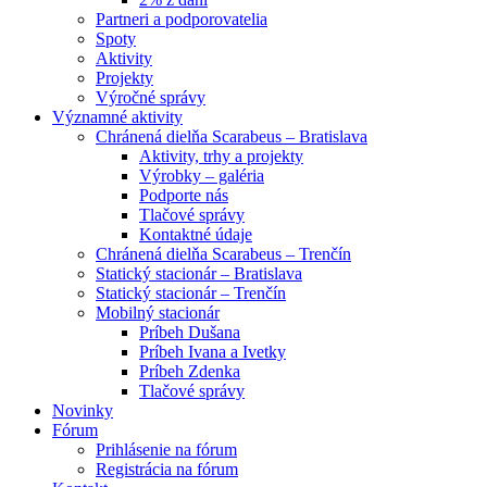
Partneri a podporovatelia
Spoty
Aktivity
Projekty
Výročné správy
Významné aktivity
Chránená dielňa Scarabeus – Bratislava
Aktivity, trhy a projekty
Výrobky – galéria
Podporte nás
Tlačové správy
Kontaktné údaje
Chránená dielňa Scarabeus – Trenčín
Statický stacionár – Bratislava
Statický stacionár – Trenčín
Mobilný stacionár
Príbeh Dušana
Príbeh Ivana a Ivetky
Príbeh Zdenka
Tlačové správy
Novinky
Fórum
Prihlásenie na fórum
Registrácia na fórum