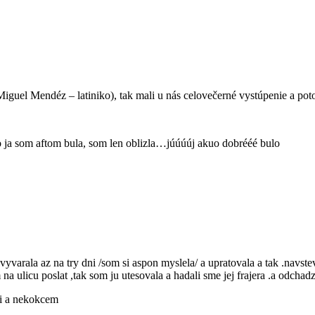
 Miguel Mendéz – latiniko), tak mali u nás celovečerné vystúpenie a po
bo ja som aftom bula, som len oblizla…júúúúj akuo dobrééé bulo
vyvarala az na try dni /som si aspon myslela/ a upratovala a tak .navst
a ulicu poslat ,tak som ju utesovala a hadali sme jej frajera .a odcha
di a nekokcem