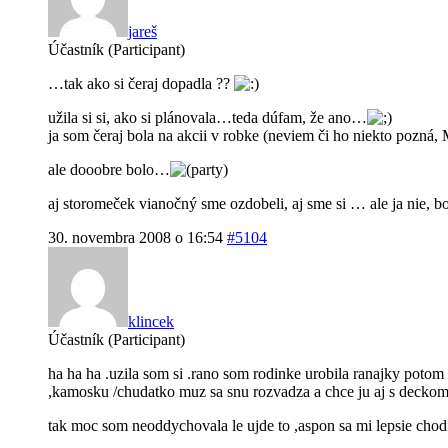
jareš
Účastník (Participant)
…tak ako si čeraj dopadla ??
užila si si, ako si plánovala…teda dúfam, že ano…
ja som čeraj bola na akcii v robke (neviem či ho niekto pozná,
ale dooobre bolo…
aj storomeček vianočný sme ozdobeli, aj sme si … ale ja nie, 
30. novembra 2008 o 16:54
#5104
klincek
Účastník (Participant)
ha ha ha .uzila som si .rano som rodinke urobila ranajky potom 
,kamosku /chudatko muz sa snu rozvadza a chce ju aj s deckom n
tak moc som neoddychovala le ujde to ,aspon sa mi lepsie cho