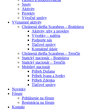
Spoty
Aktivity
Projekty
Výročné správy
Významné aktivity
Chránená dielňa Scarabeus – Bratislava
Aktivity, trhy a projekty
Výrobky – galéria
Podporte nás
Tlačové správy
Kontaktné údaje
Chránená dielňa Scarabeus – Trenčín
Statický stacionár – Bratislava
Statický stacionár – Trenčín
Mobilný stacionár
Príbeh Dušana
Príbeh Ivana a Ivetky
Príbeh Zdenka
Tlačové správy
Novinky
Fórum
Prihlásenie na fórum
Registrácia na fórum
Kontakt