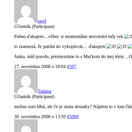
jareš
Účastník (Participant)
Palino ďakujem…vôbec si momentálne neuviedol môj vek
to znamená, že patrím do vykopávok… ďakujem
Janka, máš pravdu, premiesnime to s Maťkom do inej témy…
27. novembra 2008 o 18:04
#597
Tatiana
Účastník (Participant)
možno som blbá, ale čo je strata desiatky? Nájdem to v tom čl
30. novembra 2008 o 13:59
#5099