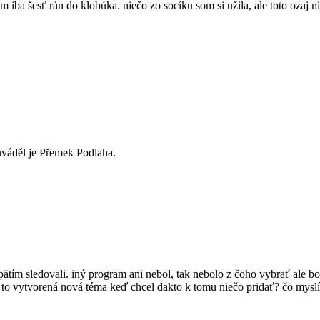
ám iba šesť rán do klobúka. niečo zo socíku som si užila, ale toto ozaj
a uváděl je Přemek Podlaha.
napätím sledovali. iný program ani nebol, tak nebolo z čoho vybrať ale 
na to vytvorená nová téma keď chcel dakto k tomu niečo pridať? čo mysl