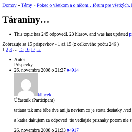
Domov
»
Témy
»
Pokec o všetkom a o ničom…fórum pre všetkých, k
Táraniny…
This topic has 245 odpovedí, 23 hlasov, and was last updated
p
Zobrazuje sa 15 príspevkov - 1 až 15 (z celkového počtu 246 )
1
2
3
…
15
16
17
→
Autor
Príspevky
26. novembra 2008 o 21:27
#4914
klincek
Účastník (Participant)
tatiana tak sme blbe dve ani ja neviem co je strata desiatky .ved
a katka dakujem za odpoved ,tie vedlajsie priznaky potom nie su
26. novembra 2008 o 21:33
#4917