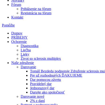
Novinky
Fórum
Prihlásenie na fórum
Registrácia na fórum
Kontakt
Pomôžte
Domov
PRÍBEHY
Ochorenie
Diagnostika
Liečba
Lieky
Život so sclerosis multiplex
Naše združenie
Darovanie
Tomáš Bezdeda podporuje Združenie sclerosis mul
Pre už rozhodnutých ĎAKUJEME
Dar pomocou závetu
Pravidelný dar
Jednorazový dar
Darujte ako spoločnosť
Darovanie nové
2% z daní
Partneri a podporovatelia