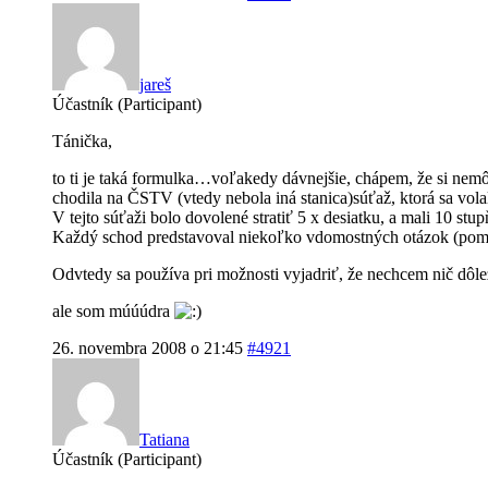
jareš
Účastník (Participant)
Tánička,
to ti je taká formulka…voľakedy dávnejšie, chápem, že si ne
chodila na ČSTV (vtedy nebola iná stanica)súťaž, ktorá sa vola
V tejto súťaži bolo dovolené stratiť 5 x desiatku, a mali 10 st
Každý schod predstavoval niekoľko vdomostných otázok (pom
Odvtedy sa používa pri možnosti vyjadriť, že nechcem nič dôležit
ale som múúúdra
26. novembra 2008 o 21:45
#4921
Tatiana
Účastník (Participant)