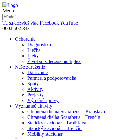
Menu
Tu sa dozvieš viac
Facebook
YouTube
0903 502 333
Ochorenie
Diagnostika
Liečba
Lieky
Život so sclerosis multiplex
Naše združenie
Darovanie
Partneri a podporovatelia
Spoty
Aktivity
Projekty
Výročné správy
Významné aktivity
Chránená dielňa Scarabeus – Bratislava
Chránená dielňa Scarabeus – Trenčín
Statický stacionár – Bratislava
Statický stacionár – Trenčín
Mobilný stacionár