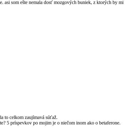
 nie. asi som ešte nemala dosť mozgových buniek, z ktorých by mi
bola to celkom zaujímavá súťaž.
íte? 5 príspevkov po mojim je o niečom inom ako o betaferone.