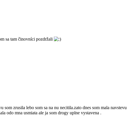
tom sa tam činovníci pozdržali
evu som zrusila lebo som sa na nu necitila.zato dnes som mala navstevu
dzala odo mna usmiata ale ja som drogy uplne vystavena .