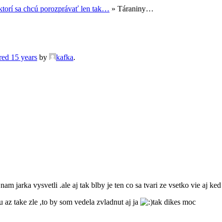
torí sa chcú porozprávať len tak…
»
Táraniny…
red 15 years
by
kafka
.
 nam jarka vysvetli .ale aj tak blby je ten co sa tvari ze vsetko vie aj k
 az take zle ,to by som vedela zvladnut aj ja
tak dikes moc