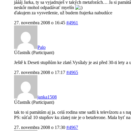
jáááj Jarka, ty sa vyjadruješ v takých metaforách… Ja si pamät
neskôr mohol odpadávať myelín
ďakujem za vysvetlenie, už budem frajerka nabudúce
27. novembra 2008 o 16:45
#4961
Palo
Účastník (Participant)
Ještě k Deseti stupňům ke zlaté.Vysílaly je asi před 30-ti lety 
27. novembra 2008 o 17:17
#4965
janka1508
Účastník (Participant)
tak to si pamätám aj ja. celá rodina sme sadli k televízoru a s 
PS: súťaž 10 stupňov ku zlatej nie je o betaferone. Mala byť 
27. novembra 2008 o 17:30
#4967