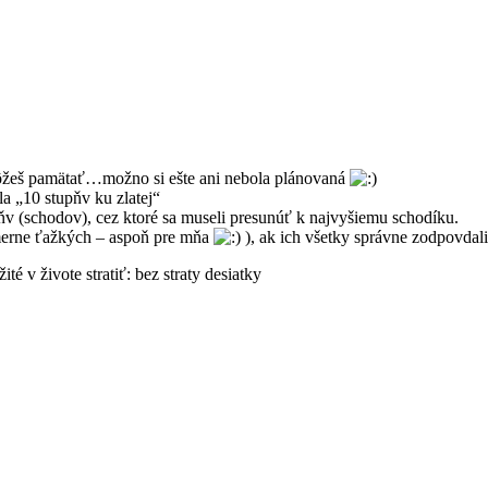
môžeš pamätať…možno si ešte ani nebola plánovaná
la „10 stupňv ku zlatej“
upňv (schodov), cez ktoré sa museli presunúť k najvyšiemu schodíku.
erne ťažkých – aspoň pre mňa
), ak ich všetky správne zodpovdali,
é v živote stratiť: bez straty desiatky