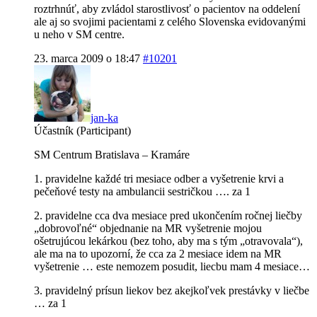
roztrhnúť, aby zvládol starostlivosť o pacientov na oddelení
ale aj so svojimi pacientami z celého Slovenska evidovanými
u neho v SM centre.
23. marca 2009 o 18:47
#10201
jan-ka
Účastník (Participant)
SM Centrum Bratislava – Kramáre
1. pravidelne každé tri mesiace odber a vyšetrenie krvi a
pečeňové testy na ambulancii sestričkou …. za 1
2. pravidelne cca dva mesiace pred ukončením ročnej liečby
„dobrovoľné“ objednanie na MR vyšetrenie mojou
ošetrujúcou lekárkou (bez toho, aby ma s tým „otravovala“),
ale ma na to upozorní, že cca za 2 mesiace idem na MR
vyšetrenie … este nemozem posudit, liecbu mam 4 mesiace…
3. pravidelný prísun liekov bez akejkoľvek prestávky v liečbe
… za 1