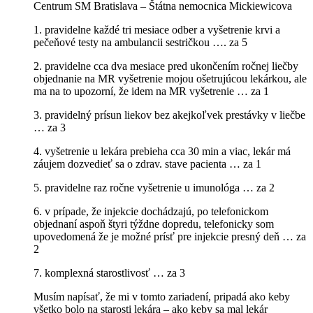
Centrum SM Bratislava – Štátna nemocnica Mickiewicova
1. pravidelne každé tri mesiace odber a vyšetrenie krvi a
pečeňové testy na ambulancii sestričkou …. za 5
2. pravidelne cca dva mesiace pred ukončením ročnej liečby
objednanie na MR vyšetrenie mojou ošetrujúcou lekárkou, ale
ma na to upozorní, že idem na MR vyšetrenie … za 1
3. pravidelný prísun liekov bez akejkoľvek prestávky v liečbe
… za 3
4. vyšetrenie u lekára prebieha cca 30 min a viac, lekár má
záujem dozvedieť sa o zdrav. stave pacienta … za 1
5. pravidelne raz ročne vyšetrenie u imunológa … za 2
6. v prípade, že injekcie dochádzajú, po telefonickom
objednaní aspoň štyri týždne dopredu, telefonicky som
upovedomená že je možné prísť pre injekcie presný deň … za
2
7. komplexná starostlivosť … za 3
Musím napísať, že mi v tomto zariadení, pripadá ako keby
všetko bolo na starosti lekára – ako keby sa mal lekár