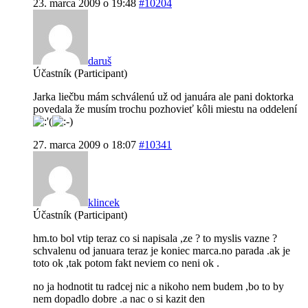
23. marca 2009 o 19:48
#10204
daruš
Účastník (Participant)
Jarka liečbu mám schválenú už od januára ale pani doktorka
povedala že musím trochu pozhovieť kôli miestu na oddelení
27. marca 2009 o 18:07
#10341
klincek
Účastník (Participant)
hm.to bol vtip teraz co si napisala ,ze ? to myslis vazne ?
schvalenu od januara teraz je koniec marca.no parada .ak je
toto ok ,tak potom fakt neviem co neni ok .
no ja hodnotit tu radcej nic a nikoho nem budem ,bo to by
nem dopadlo dobre .a nac o si kazit den