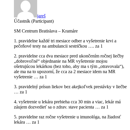
jareš
Účastník (Participant)
SM Centrum Bratislava – Kramáre
1. pravidelne každé tri mesiace odber a vyšetrenie krvi a
pečeňové testy na ambulancii sestričkou …. za 1
2. pravidelne cca dva mesiace pred ukončením ročnej liečby
„dobrovoľné“ objednanie na MR vyšetrenie mojou
ošetrujúcou lekárkou (bez toho, aby ma s tým „otravovala“),
ale ma na to upozorní, že cca za 2 mesiace idem na MR
vyšetrenie … za 1
3. pravidelný prísun liekov bez akejkoľvek prestávky v liečbe
… za 1
4. vyšetrenie u lekára prebieha cca 30 min a viac, lekár má
záujem dozvedieť sa o zdrav. stave pacienta … za 1
5. pravidelne raz ročne vyšetrenie u imunológa, na žiadosť
lekára … za 1