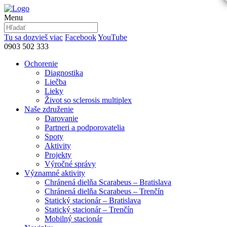
Menu
Tu sa dozvieš viac
Facebook
YouTube
0903 502 333
Ochorenie
Diagnostika
Liečba
Lieky
Život so sclerosis multiplex
Naše združenie
Darovanie
Partneri a podporovatelia
Spoty
Aktivity
Projekty
Výročné správy
Významné aktivity
Chránená dielňa Scarabeus – Bratislava
Chránená dielňa Scarabeus – Trenčín
Statický stacionár – Bratislava
Statický stacionár – Trenčín
Mobilný stacionár