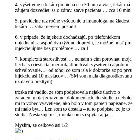
4. vyšetrenie u lekára prebieha cca 30 min a viac, lekár má
záujem dozvedieť sa o zdrav. stave pacienta … cca 10 min.
5. pravidelne raz ročne vyšetrenie u imunológa, na žiadosť
lekára … zatial neviem posudit
6. v prípade, že injekcie dochádzajú, po telefonickom
objednaní sa aspoň dva týždne dopredu, je možné prísť pre
injekcie úplne bez problémov … za 1
7. komplexná starostlivosť … nemam s cim porovnat, moja
liecba sa riesila takmer rok, dlho trvali vysetrenia a potom
schvalovanie…- od toho, co som isla k doktorke az po prvu
injekciu asi 10 mesiacov… (SM som mala diagnostikovanu
uz davno predtym)
troska mi vadilo, ze som podpísovala nejake tlacivo o
zaradeni mojej zdravotnej dokumentacie do studie a nebolo
mi to vobec vysvetlene, ako bolo v tom papieri napisane, ze
mi malo byt… Len som to dostala – tu to podpiste, ze je to
studia. Nestazujem si, mohla som sa spytat aj ja…
Myslim, ze celkovo asi 1/2