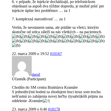
6. v prípade, že injekcie dochádzajú, po telefonickom
objednaní sa aspoň dva týždne dopredu, je možné prísť pre
injekcie úplne bez problémov … za 1
7. komplexná starostlivosť … za 1
Verím, že neostanem sama, ale pridáte sa všetci, ktorým
skutočne od srdca záleží na nás všetkých – na pacientoch.
22. marca 2009 o 19:52
#10167
daruš
Účastník (Participant)
Chodím do SM centra Bratislava Kramáre
S jednotlivými bodmi sa zhodujem hoci teraz som trochu
nešťastná zo zahájenia novej liečby (tysabri)kôli prijmu na
oddelenie -Kramáre
23. marca 2009 o 6:46
#10178