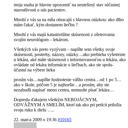
moja snaha je hlavne upozorniť na neutešený stav súčasnej
starostlivosti o nás pacientov.
Mnohí z vás sa na mňa obracajú s hlavnou otázkou: ako dlho
mám čakať, kým dostanem liečbu ?
Mnohí z vás majú katastrofálne skúsenosti z ošetrovania
svojím neurológom – lekárom.
Všetkých vás preto vyzývam – napíšte sem všetky svoje
skúsenosti, postrehy, názory, otázky…ako prebieha vyšetrenie
u lekára, aké máte skúsenosti s informovanosťou u lekára, ako
ovládate od lekára informácie o liečbach, ako ste spolu-
účastní na výbere lieku
prosím vás…napíšte hodnotenie vášho centra…od 1 po 5…
ako v škole, pričom 5 je najhoršie…a prosím, aby ste
nezabudli napísať meno centra, nemusíte písať lekára…
Dopredu ďakujem všetkým NEBOJÁCNYM,
ODVÁŽNYM A SMELÍM, ktorí tak ako pri petícii priložia
svoju ruku k dielu …..
22. marca 2009 o 19:36
#10165