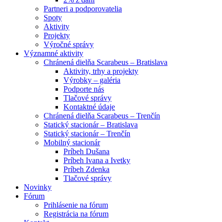
Partneri a podporovatelia
Spoty
Aktivity
Projekty
Výročné správy
Významné aktivity
Chránená dielňa Scarabeus – Bratislava
Aktivity, trhy a projekty
Výrobky – galéria
Podporte nás
Tlačové správy
Kontaktné údaje
Chránená dielňa Scarabeus – Trenčín
Statický stacionár – Bratislava
Statický stacionár – Trenčín
Mobilný stacionár
Príbeh Dušana
Príbeh Ivana a Ivetky
Príbeh Zdenka
Tlačové správy
Novinky
Fórum
Prihlásenie na fórum
Registrácia na fórum