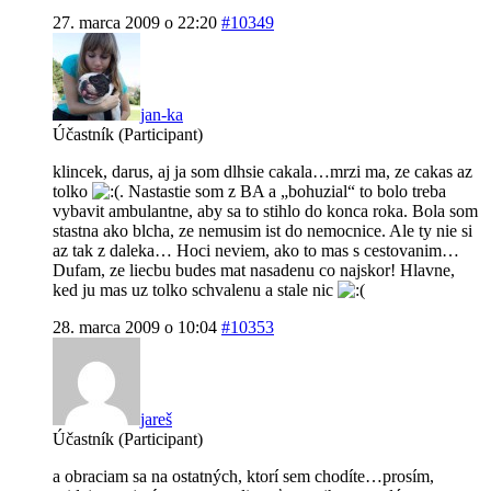
27. marca 2009 o 22:20
#10349
jan-ka
Účastník (Participant)
klincek, darus, aj ja som dlhsie cakala…mrzi ma, ze cakas az
tolko
. Nastastie som z BA a „bohuzial“ to bolo treba
vybavit ambulantne, aby sa to stihlo do konca roka. Bola som
stastna ako blcha, ze nemusim ist do nemocnice. Ale ty nie si
az tak z daleka… Hoci neviem, ako to mas s cestovanim…
Dufam, ze liecbu budes mat nasadenu co najskor! Hlavne,
ked ju mas uz tolko schvalenu a stale nic
28. marca 2009 o 10:04
#10353
jareš
Účastník (Participant)
a obraciam sa na ostatných, ktorí sem chodíte…prosím,