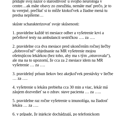
pridajte svoj názor o starostlivosť u svojho neurológa v
centre…ak máte obavy zo zneužitia, nemáte mať prečo, je to
tu verejné, prečítať si to môže ktokoľvek a žiadne mená tu
predsa nepíšeme…
skúste scharakterizovať svoje skúsenosti:
1. pravidelne každé tri mesiace odber a vyšetrenie krvi a
pečeňové testy na ambulancii sestričkou …. za ….
2. pravidelne cca dva mesiace pred ukončením ročnej liečby
„dobrovoľné“ objednanie na MR vyšetrenie mojou
ošetrujúcou lekárkou (bez toho, aby ma s tým „otravovala“),
ale ma na to upozorní, že cca za 2 mesiace idem na MR
vyšetrenie … za ….
3. pravidelný prísun liekov bez akejkoľvek prestávky v liečbe
… za ….
4. vyšetrenie u lekára prebieha cca 30 min a viac, lekár má
záujem dozvedieť sa o zdrav. stave pacienta … za …..
5. pravidelne raz ročne vyšetrenie u imunológa, na žiadosť
lekára … za ….
6. v prípade, že injekcie dochádzajú, po telefonickom