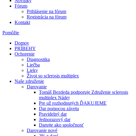
Novinky
Fórum
Prihlásenie na fórum
Registrácia na fórum
Kontakt
Pomôžte
Domov
PRÍBEHY
Ochorenie
Diagnostika
Liečba
Lieky
Život so sclerosis multiplex
Naše združenie
Darovanie
Tomáš Bezdeda podporuje Združenie sclerosis
multiplex Nádej
Pre už rozhodnutých ĎAKUJEME
Dar pomocou závetu
Pravidelný dar
Jednorazový dar
Darujte ako spoločnosť
Darovanie nové
2% z daní