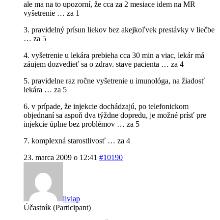
ale ma na to upozorní, že cca za 2 mesiace idem na MR
vyšetrenie … za 1
3. pravidelný prísun liekov bez akejkoľvek prestávky v liečbe
… za 5
4. vyšetrenie u lekára prebieha cca 30 min a viac, lekár má
záujem dozvedieť sa o zdrav. stave pacienta … za 4
5. pravidelne raz ročne vyšetrenie u imunológa, na žiadosť
lekára … za 5
6. v prípade, že injekcie dochádzajú, po telefonickom
objednaní sa aspoň dva týždne dopredu, je možné prísť pre
injekcie úplne bez problémov … za 5
7. komplexná starostlivosť … za 4
23. marca 2009 o 12:41
#10190
liviap
Účastník (Participant)