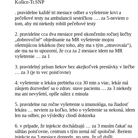
Košice-Tr.SNP
. pravidelne každé tri mesiace odber a vyšetrenie krvi a
pečeňové testy na ambulancii sestričkou …. za 5-neviem o
tom, aby mi niekedy robili pečeňové testy
2. pravidelne cca dva mesiace pred ukončením ročnej liečby
„dobrovoľné“ objednanie na MR vyšetrenie mojou
ošetrujúcou lekárkou (bez toho, aby ma s tým „otravovala“),
ale ma na to upozorní, že cca za 2 mesiace idem na MR
vyšetrenie … za 1
3. pravidelný prísun liekov bez akejkoľvek prestávky v liečbe
… za 3 (je to vec poisťovne)
4. vyšetrenie u lekára prebieha cca 30 min a viac, lekár má
záujem dozvedieť sa o zdrav. stave pacienta … za 3 niekedy
ma ani nevyšetrí, opíše nález z minula
5. pravidelne raz ročne vyšetrenie u imunológa, na žiadosť
lekára … neviem za koľko, lebo o vyšetrenie sa nekoná, idem
len na odber, po výsledky chodí doktorka
6. v prípade, že injekcie dochádzajú … za 3 musím čakať na
súhlas poisťovne, centrum s tým nemá nič spoločné. Beriem
injekcie na 3 mesiace dopredu, po sms, že už došli