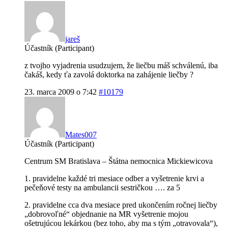
jareš
Účastník (Participant)
z tvojho vyjadrenia usudzujem, že liečbu máš schválenú, iba
čakáš, kedy ťa zavolá doktorka na zahájenie liečby ?
23. marca 2009 o 7:42
#10179
Mates007
Účastník (Participant)
Centrum SM Bratislava – Štátna nemocnica Mickiewicova
1. pravidelne každé tri mesiace odber a vyšetrenie krvi a
pečeňové testy na ambulancii sestričkou …. za 5
2. pravidelne cca dva mesiace pred ukončením ročnej liečby
„dobrovoľné“ objednanie na MR vyšetrenie mojou
ošetrujúcou lekárkou (bez toho, aby ma s tým „otravovala“),