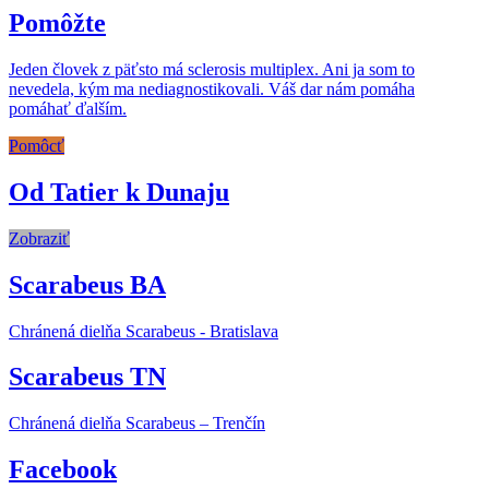
Pomôžte
Jeden človek z päťsto má sclerosis multiplex. Ani ja som to
nevedela, kým ma nediagnostikovali. Váš dar nám pomáha
pomáhať ďalším.
Pomôcť
Od Tatier k Dunaju
Zobraziť
Scarabeus BA
Chránená dielňa Scarabeus - Bratislava
Scarabeus TN
Chránená dielňa Scarabeus – Trenčín
Facebook