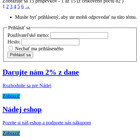
Zobrazuje sa 15 príspevkov - 1 až 15 (z celkového počtu 82 )
1
2
3
4
5
6
→
Musíte byť prihlásený, aby ste mohli odpovedať na túto tému.
Prihlásiť sa
Používateľské meno:
Heslo:
Nechať ma prihláseného
Prihlásiť sa
Darujte nám 2% z dane
Rozhodnite sa pre Nádej
Zobraziť
Nádej eshop
Pozrite si náš eshop a podporte nás nákupom
Zobraziť