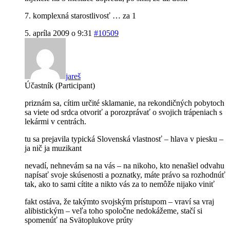
7. komplexná starostlivosť … za 1
5. apríla 2009 o 9:31
#10509
jareš
Účastník (Participant)
priznám sa, cítim určité sklamanie, na rekondičných pobytoch
sa viete od srdca otvoriť a porozprávať o svojich trápeniach s
lekármi v centrách.
tu sa prejavila typická Slovenská vlastnosť – hlava v piesku –
ja nič ja muzikant
nevadí, nehnevám sa na vás – na nikoho, kto nenašiel odvahu
napísať svoje skúsenosti a poznatky, máte právo sa rozhodnúť
tak, ako to sami cítite a nikto vás za to nemôže nijako viniť
fakt ostáva, že takýmto svojským prístupom – vraví sa vraj
alibistickým – veľa toho spoločne nedokážeme, stačí si
spomenúť na Svätoplukove prúty