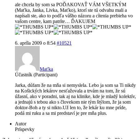
ale chcela by som sa POĎAKOVAŤ VÁM VŠETKÝM
(Maťka, Janka, Livka, Maťko), ktorí ste tú odvahu mali a
napísali ste, ako to podľa vášho názoru a cítenia prebieha vo
vašom centre, kam patríte… ĎAKUJEM
6. apríla 2009 o 8:54
#10521
Maťka
Účastník (Participant)
Jarka, dúfam že na mňa si nemyslela. Lebo ja som sa Ti nikdy
na Košických lekárov nesťažovala a trvám na tom, že sú
úžasní, ako v poradni, tak aj na klinike, kde je mladý kolektív,
a jednajú s tebou ako s človekom nie tým štýlom, že ja som
doktor-Boh a ty si nikto.Už len to, že lekár ku mne príde,
podá mi ruku a sa mi predstaví je pre mňa plus.
Autor
Príspevky