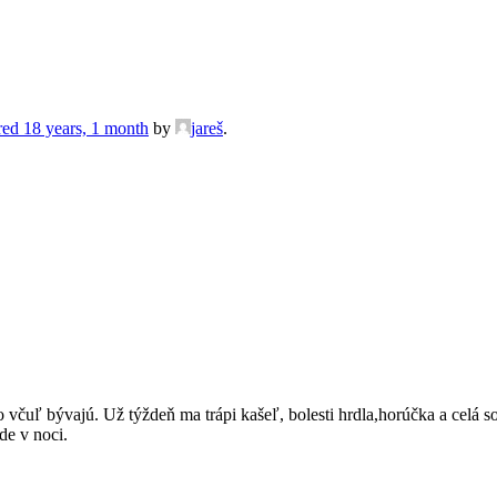
red 18 years, 1 month
by
jareš
.
čo včuľ bývajú. Už týždeň ma trápi kašeľ, bolesti hrdla,horúčka a celá
de v noci.