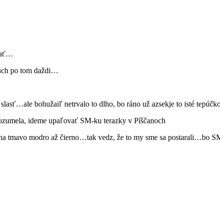
vať…
uch po tom daždi…
asť…ale bohužaiľ netrvalo to dlho, bo ráno už azsekje to isté tepúčk
 rozumela, ideme upaľovať SM-ku terazky v Píščanoch
bilo na tmavo modro až čierno…tak vedz, že to my sme sa postarali…bo