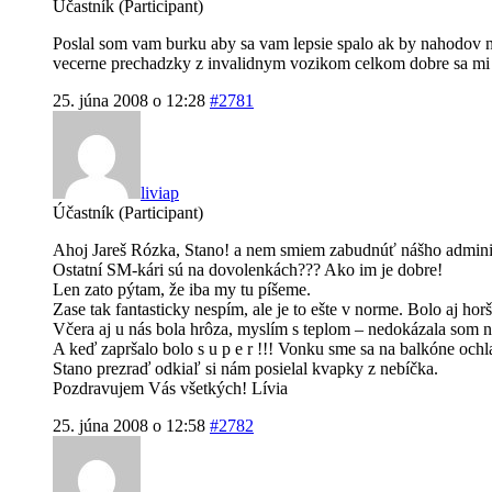
Účastník (Participant)
Poslal som vam burku aby sa vam lepsie spalo ak by nahodov n
vecerne prechadzky z invalidnym vozikom celkom dobre sa mi
25. júna 2008 o 12:28
#2781
liviap
Účastník (Participant)
Ahoj Jareš Rózka, Stano! a nem smiem zabudnúť nášho adminis
Ostatní SM-kári sú na dovolenkách??? Ako im je dobre!
Len zato pýtam, že iba my tu píšeme.
Zase tak fantasticky nespím, ale je to ešte v norme. Bolo aj horš
Včera aj u nás bola hrôza, myslím s teplom – nedokázala som n
A keď zapršalo bolo s u p e r !!! Vonku sme sa na balkóne ochl
Stano prezraď odkiaľ si nám posielal kvapky z nebíčka.
Pozdravujem Vás všetkých! Lívia
25. júna 2008 o 12:58
#2782