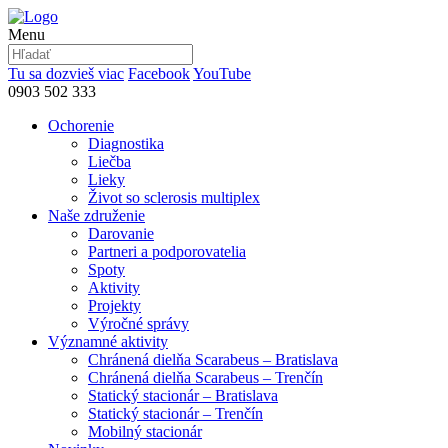
Menu
Tu sa dozvieš viac
Facebook
YouTube
0903 502 333
Ochorenie
Diagnostika
Liečba
Lieky
Život so sclerosis multiplex
Naše združenie
Darovanie
Partneri a podporovatelia
Spoty
Aktivity
Projekty
Výročné správy
Významné aktivity
Chránená dielňa Scarabeus – Bratislava
Chránená dielňa Scarabeus – Trenčín
Statický stacionár – Bratislava
Statický stacionár – Trenčín
Mobilný stacionár