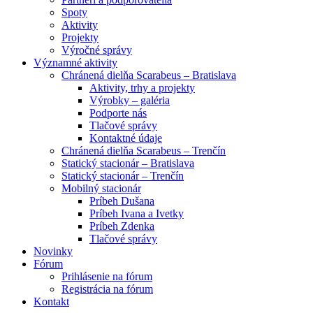
Spoty
Aktivity
Projekty
Výročné správy
Významné aktivity
Chránená dielňa Scarabeus – Bratislava
Aktivity, trhy a projekty
Výrobky – galéria
Podporte nás
Tlačové správy
Kontaktné údaje
Chránená dielňa Scarabeus – Trenčín
Statický stacionár – Bratislava
Statický stacionár – Trenčín
Mobilný stacionár
Príbeh Dušana
Príbeh Ivana a Ivetky
Príbeh Zdenka
Tlačové správy
Novinky
Fórum
Prihlásenie na fórum
Registrácia na fórum
Kontakt