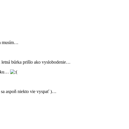
nem musím…
i letná búrka prišlo ako vyslobodenie…
mrzku…
 sa aspoň niekto vie vyspať )…