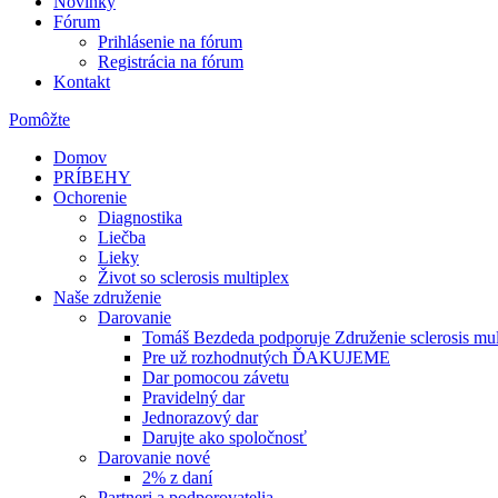
Novinky
Fórum
Prihlásenie na fórum
Registrácia na fórum
Kontakt
Pomôžte
Domov
PRÍBEHY
Ochorenie
Diagnostika
Liečba
Lieky
Život so sclerosis multiplex
Naše združenie
Darovanie
Tomáš Bezdeda podporuje Združenie sclerosis mul
Pre už rozhodnutých ĎAKUJEME
Dar pomocou závetu
Pravidelný dar
Jednorazový dar
Darujte ako spoločnosť
Darovanie nové
2% z daní
Partneri a podporovatelia