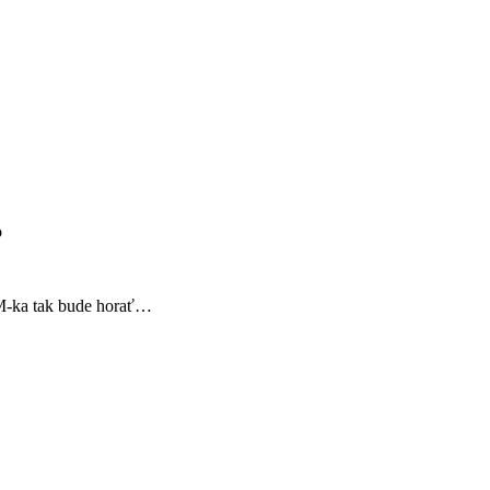
o
 SM-ka tak bude horať…