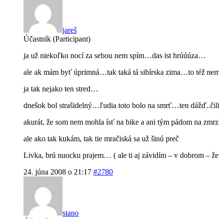
jareš
Účastník (Participant)
ja už niekoľko nocí za sebou nem spím…das ist hrúúúza…
ale ak mám byť úprimná…tak taká tá sibírska zima…to též 
ja tak nejako ten stred…
dnešok bol strašidelný…ľudia toto bolo na smrť…ten dážď..čil
akurát, že som nem mohla ísť na bike a ani tým pádom na z
ale ako tak kukám, tak tie mračiská sa už šinú preč
Livka, brú nuocku prajem… ( ale ti aj závidím – v dobrom – že
24. júna 2008 o 21:17
#2780
stano