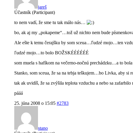
jareš
Účastník (Participant)
to nem vadí, že sme tu tak málo nás…
bo, ak aj my „pokapeme“…tož už nichto nem bude písmenko
Ale ešte k temu čerajšku by som sceua…ľudzé mojo…ten vzd
ľudzé mojo…to bolo BOŽSKÉÉÉÉÉÉ
som muela s hafíkom na večerno-nočnú prechádzku…a to bola sl
Stanko, som sceua, že sa na tebja teškujem…bo Livka, aby si
tak ak uvidíš, že sa zvýšila teplota vzduchu a nebo sa zafar
pááá
25. júna 2008 o 15:05
#2783
stano