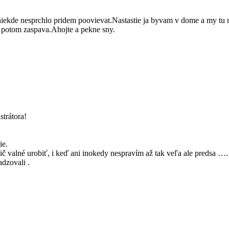
iekde nesprchlo pridem poovievat.Nastastie ja byvam v dome a my tu 
 potom zaspava.Ahojte a pekne sny.
trátora!
ie.
ič valné urobiť, i keď ani inokedy nespravím až tak veľa ale predsa ….
adzovali .