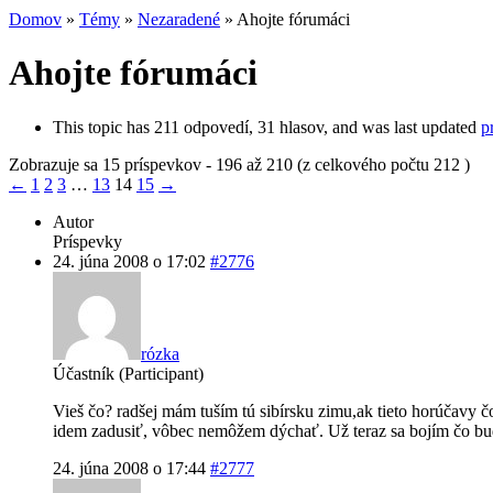
Domov
»
Témy
»
Nezaradené
»
Ahojte fórumáci
Ahojte fórumáci
This topic has 211 odpovedí, 31 hlasov, and was last updated
p
Zobrazuje sa 15 príspevkov - 196 až 210 (z celkového počtu 212 )
←
1
2
3
…
13
14
15
→
Autor
Príspevky
24. júna 2008 o 17:02
#2776
rózka
Účastník (Participant)
Vieš čo? radšej mám tuším tú sibírsku zimu,ak tieto horúčavy 
idem zadusiť, vôbec nemôžem dýchať. Už teraz sa bojím čo bu
24. júna 2008 o 17:44
#2777