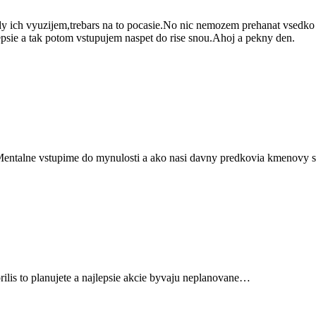
 ich vyuzijem,trebars na to pocasie.No nic nemozem prehanat vsedko 
epsie a tak potom vstupujem naspet do rise snou.Ahoj a pekny den.
Mentalne vstupime do mynulosti a ako nasi davny predkovia kmenovy 
ilis to planujete a najlepsie akcie byvaju neplanovane…