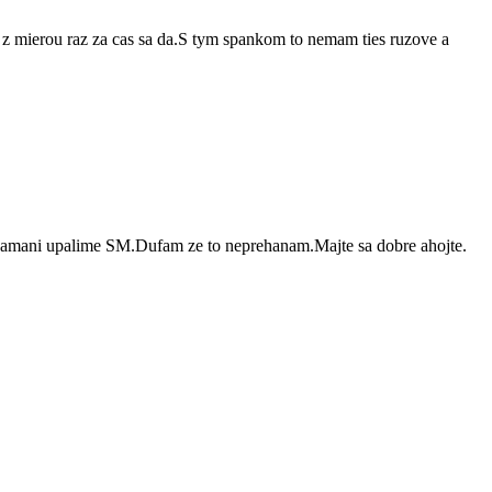
z mierou raz za cas sa da.S tym spankom to nemam ties ruzove a
samani upalime SM.Dufam ze to neprehanam.Majte sa dobre ahojte.