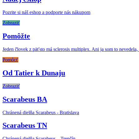
Pozrite si náš eshop a podporte nás nákupom
Zobraziť
Pomôžte
Jeden človek z päťsto má sclerosis multiplex. Ani ja som to nevede
Pomôcť
Od Tatier k Dunaju
Zobraziť
Scarabeus BA
Chránená dielňa Scarabeus - Bratislava
Scarabeus TN
Chránená dielňa Scarabeus – Trenčín