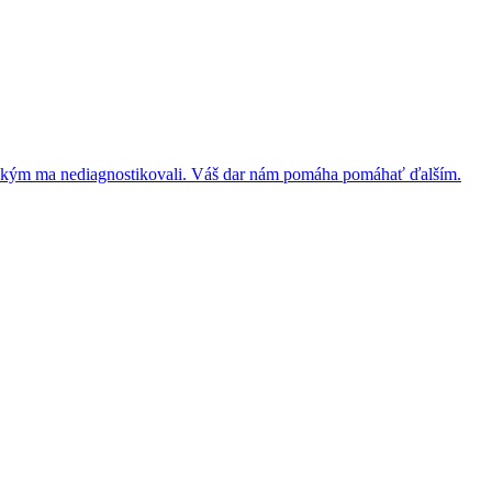
la, kým ma nediagnostikovali. Váš dar nám pomáha pomáhať ďalším.