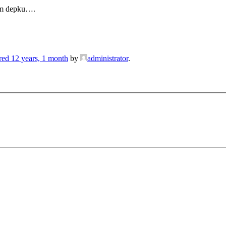
m depku….
red 12 years, 1 month
by
administrator
.