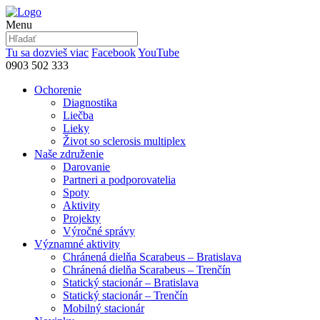
Menu
Tu sa dozvieš viac
Facebook
YouTube
0903 502 333
Ochorenie
Diagnostika
Liečba
Lieky
Život so sclerosis multiplex
Naše združenie
Darovanie
Partneri a podporovatelia
Spoty
Aktivity
Projekty
Výročné správy
Významné aktivity
Chránená dielňa Scarabeus – Bratislava
Chránená dielňa Scarabeus – Trenčín
Statický stacionár – Bratislava
Statický stacionár – Trenčín
Mobilný stacionár