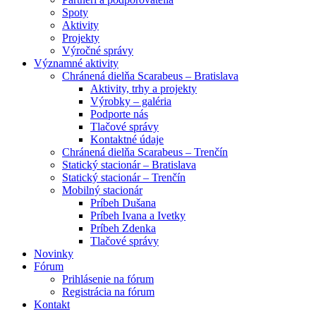
Spoty
Aktivity
Projekty
Výročné správy
Významné aktivity
Chránená dielňa Scarabeus – Bratislava
Aktivity, trhy a projekty
Výrobky – galéria
Podporte nás
Tlačové správy
Kontaktné údaje
Chránená dielňa Scarabeus – Trenčín
Statický stacionár – Bratislava
Statický stacionár – Trenčín
Mobilný stacionár
Príbeh Dušana
Príbeh Ivana a Ivetky
Príbeh Zdenka
Tlačové správy
Novinky
Fórum
Prihlásenie na fórum
Registrácia na fórum
Kontakt