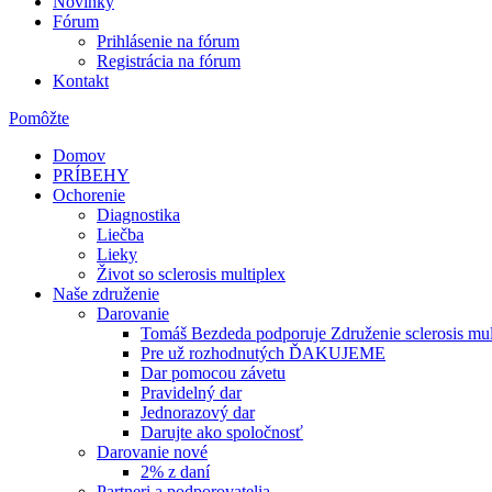
Novinky
Fórum
Prihlásenie na fórum
Registrácia na fórum
Kontakt
Pomôžte
Domov
PRÍBEHY
Ochorenie
Diagnostika
Liečba
Lieky
Život so sclerosis multiplex
Naše združenie
Darovanie
Tomáš Bezdeda podporuje Združenie sclerosis mul
Pre už rozhodnutých ĎAKUJEME
Dar pomocou závetu
Pravidelný dar
Jednorazový dar
Darujte ako spoločnosť
Darovanie nové
2% z daní
Partneri a podporovatelia