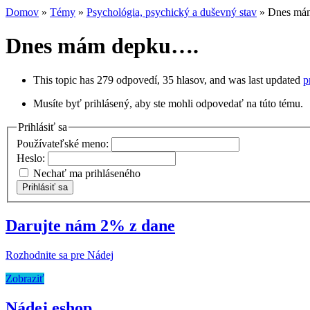
Domov
»
Témy
»
Psychológia, psychický a duševný stav
»
Dnes má
Dnes mám depku….
This topic has 279 odpovedí, 35 hlasov, and was last updated
p
Musíte byť prihlásený, aby ste mohli odpovedať na túto tému.
Prihlásiť sa
Používateľské meno:
Heslo:
Nechať ma prihláseného
Prihlásiť sa
Darujte nám 2% z dane
Rozhodnite sa pre Nádej
Zobraziť
Nádej eshop