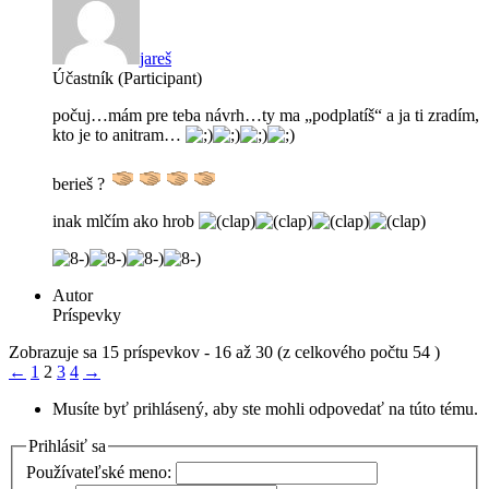
jareš
Účastník (Participant)
počuj…mám pre teba návrh…ty ma „podplatíš“ a ja ti zradím,
kto je to anitram…
berieš ?
inak mlčím ako hrob
Autor
Príspevky
Zobrazuje sa 15 príspevkov - 16 až 30 (z celkového počtu 54 )
←
1
2
3
4
→
Musíte byť prihlásený, aby ste mohli odpovedať na túto tému.
Prihlásiť sa
Používateľské meno: