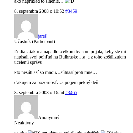
ako napríklad to slnenie…
8. septembra 2008 o 10:52
#3459
jareš
Účastník (Participant)
Ľudia…tak ma napadlo..celkom by som prijala, keby ste mi
napísali svoj pohľad na Bulhrasko…a ja z toho zoštilizujem
ucelenú správu
kto nesúhlasí so mnou…súhlasí proti mne…
ďakujem za pozornosť…a prajem pekný deň
8. septembra 2008 o 16:54
#3465
Anonymný
Neaktívny
cawko
)) nevolám sa cukrík ale cukríček
)) síce