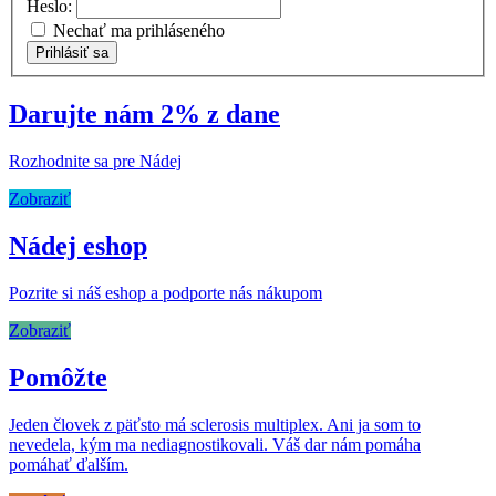
Heslo:
Nechať ma prihláseného
Prihlásiť sa
Darujte nám 2% z dane
Rozhodnite sa pre Nádej
Zobraziť
Nádej eshop
Pozrite si náš eshop a podporte nás nákupom
Zobraziť
Pomôžte
Jeden človek z päťsto má sclerosis multiplex. Ani ja som to
nevedela, kým ma nediagnostikovali. Váš dar nám pomáha
pomáhať ďalším.