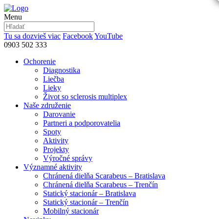
Menu
Tu sa dozvieš viac
Facebook
YouTube
0903 502 333
Ochorenie
Diagnostika
Liečba
Lieky
Život so sclerosis multiplex
Naše združenie
Darovanie
Partneri a podporovatelia
Spoty
Aktivity
Projekty
Výročné správy
Významné aktivity
Chránená dielňa Scarabeus – Bratislava
Chránená dielňa Scarabeus – Trenčín
Statický stacionár – Bratislava
Statický stacionár – Trenčín
Mobilný stacionár