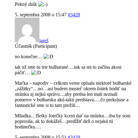
Pekný dník
5. septembra 2008 o 15:47
#3428
jareš
Účastník (Participant)
no konečne…
tak už sme tu trie bulharané….tak sa mi to začína akosi
páčiť…
Maťka – napodiv – celkom verne opísala niektoré bulharské
„zážitky“…no…asi budem musieť okrem fotiek hodiť na
stránku aj nejkú správu…aby predsa len mali neznalí
pomerov v bulharsku akú-takú predstavu….čo prekrásne a
fantastické sme si to tam prežili…
Miladka…fšetky fotečky kcem dať na stránku…iba by som
poprosila, ak to dokážeš…predĺžiť deň o nejakú tú
hodinečku….
5. septembra 2008 o 15:51
#3429