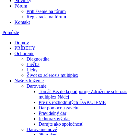
Novinky
Fórum
Prihlásenie na fórum
Registrácia na fórum
Kontakt
Pomôžte
Domov
PRÍBEHY
Ochorenie
Diagnostika
Liečba
Lieky
Život so sclerosis multiplex
Naše združenie
Darovanie
Tomáš Bezdeda podporuje Združenie sclerosis
multiplex Nádej
Pre už rozhodnutých ĎAKUJEME
Dar pomocou závetu
Pravidelný dar
Jednorazový dar
Darujte ako spoločnosť
Darovanie nové
2% z daní