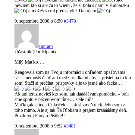
newiem kto si ale za to wiem , že si bola s nami v Bulharsku
)) a môžeš sa mi predstaviť? Dakujem
))
9. septembra 2008 o 8:50
#3478
anitram
Účastník (Participant)
Milý Maťko….
Reagovala som na Tvoju informáciu ohľadom opaľovania
sa…..nemusíš čítať ani medzi riadkami aby si prišiel na to kto
som. Stačí si prečítať príspevky a je to jasné ako facka…
Ak ani teraz nevieš kto som, tak dááááávam pomôcku – boli
sme spolu v bázenovom tíme….stále nič?
Maťko,ak si teda Cukríček….tak si zmeň nick, lebo som z
toho mimo. Ale aj tak Ťa ľúbkam a prajem krááááásny deň.
Pozdravuj Fany a Pištike!!
9. septembra 2008 o 9:52
#3481