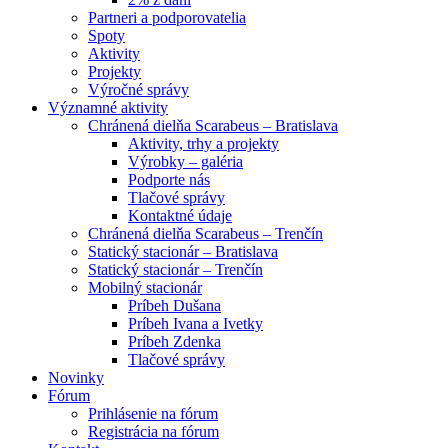
Partneri a podporovatelia
Spoty
Aktivity
Projekty
Výročné správy
Významné aktivity
Chránená dielňa Scarabeus – Bratislava
Aktivity, trhy a projekty
Výrobky – galéria
Podporte nás
Tlačové správy
Kontaktné údaje
Chránená dielňa Scarabeus – Trenčín
Statický stacionár – Bratislava
Statický stacionár – Trenčín
Mobilný stacionár
Príbeh Dušana
Príbeh Ivana a Ivetky
Príbeh Zdenka
Tlačové správy
Novinky
Fórum
Prihlásenie na fórum
Registrácia na fórum