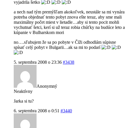
vyjadrila šetko
a nech nad tým premýšľam akokoľvek, neustále sa mi vynára
potreba objednať tento pobyt znova ešte teraz, aby sme mali
maximálny počet miest v lietadle…aby si tento pocit mohli
vychutnať šetci, kerí si už teraz robia chúťky na budúce leto a
kúpanie v Bulharskom mori
no….sľubujem že sa po pobyte v Číži odhodlám súpisne
spísať celý pobyt v Bulgarii…ak sa mi to podarí
5. septembra 2008 o 23:36
#3438
Anonymný
Neaktívny
Jarka si tu?
6. septembra 2008 o 0:51
#3440