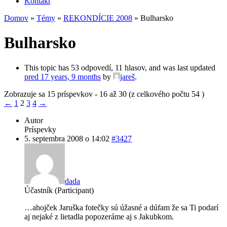
Kontakt
Domov
»
Témy
»
REKONDÍCIE 2008
»
Bulharsko
Bulharsko
This topic has 53 odpovedí, 11 hlasov, and was last updated
pred 17 years, 9 months
by
jareš
.
Zobrazuje sa 15 príspevkov - 16 až 30 (z celkového počtu 54 )
←
1
2
3
4
→
Autor
Príspevky
5. septembra 2008 o 14:02
#3427
dada
Účastník (Participant)
…ahojček Jaruška fotečky sú úžasné a dúfam že sa Ti podarí
aj nejaké z lietadla popozeráme aj s Jakubkom.