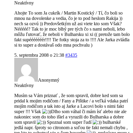
Neaktívny
Ahojte To som Ja cukrík / Martin Kostický / Tí, čo boli so
mnou na dovolenke a vedia, čo je to pod heslom Rakija ))
nech sa ozvú )) Predovšetkým už asi viete kto som Však?
Nééééé? Tak to je moc blbý pre tých čo s nami neboli, lebo
môžu ľutovať, že neboli v Bulharsku xi xi (( pretože tam bolo
fakt supééééééér!!!! Tie fotky stoja za to !!!! Ale Jarka zvládla
si to super a dostávaš odo mna pochvalu )
5. septembra 2008 o 21:38
#3435
Anonymný
Neaktívny
Musím sa Vám priznať , že som spravil, dobre ked som sa
pridal k mojim rodičom / Fany a Pištike / a veľká vdaka patrí
mojím rodičom a tak isto aj Jarke a Lacovi bolo s nimi fakt
super !!! Však
)Dlho som váhal či mám ísť alebo nie ale
nakoniec som do toho išiel a vyrazili do Bulharska a dobre
som spravil
) Spoznal som super ľudí
) bulharské
jedlá napr. šproty so citronom a soľou tie fakt nemali chybu ,
ten kto to ochutnal vie o čom hovorím
), prekrásne more s