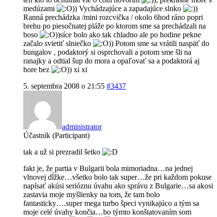
medúzami
)) Vychádzajúce a zapadajúce slnko
)
Ranná prechádzka /mini rozcvička / okolo 6hod ráno popri
brehu po piesočnatej pláže po ktorom sme sa prechádzali na
boso
))síce bolo ako tak chladno ale po hodine pekne
začalo svietiť slniečko
)) Potom sme sa vrátili naspäť do
bungalov , podaktorý si osprchovali a potom sme šli na
ranajky a odtial šup do mora a opaľovať sa a podaktorá aj
hore bez
)) xi xi
5. septembra 2008 o 21:55
#3437
administrator
Účastník (Participant)
tak a už si prezradil šetko
fakt je, že partia v Bulgarii bola mimoriadna…na jednej
vlnovej dĺžke…všetko bolo tak super…že pri každom pokuse
napísať akúsi serióznu úvahu ako správu z Bulgarie…sa akosi
zastavia moje myšlienky na tom, že tam bolo
fantasticky….super mega turbo špeci vynikajúco a tým sa
moje celé úvahy končia…bo týmto konštatovaním som